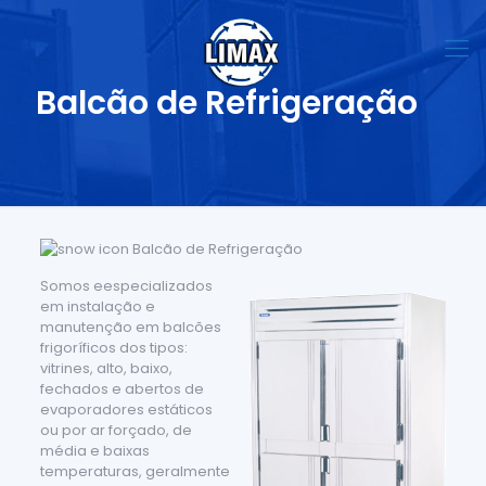
Balcão de Refrigeração
Balcão de Refrigeração
Somos e
especializados
em instalação e
manutenção em balcões
frigoríficos dos tipos:
vitrines, alto, baixo,
fechados e abertos de
evaporadores estáticos
ou por ar forçado, de
média e baixas
temperaturas, geralmente