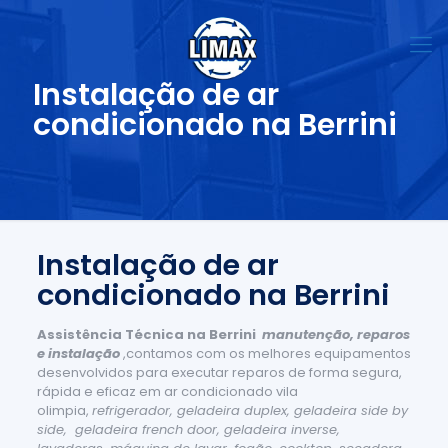
Instalação de ar
condicionado na Berrini
Instalação de ar
condicionado na Berrini
Assistência Técnica na Berrini
manutenção, reparos
e instalação
,contamos com os melhores equipamentos
desenvolvidos para executar reparos de forma segura,
rápida e eficaz em ar condicionado vila
olimpia,
refrigerador, geladeira duplex, geladeira side by
side, geladeira french door, geladeira inverse,