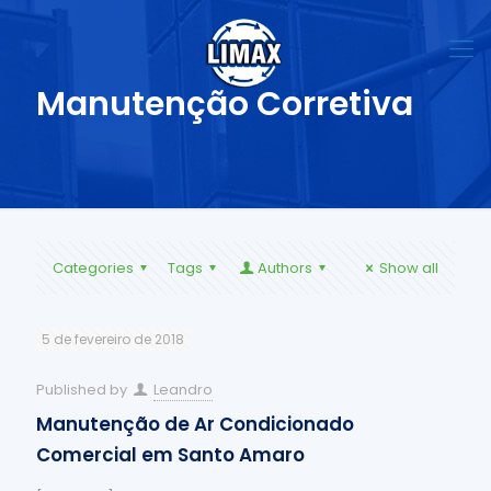
Manutenção Corretiva
Categories
Tags
Authors
Show all
5 de fevereiro de 2018
Published by
Leandro
Manutenção de Ar Condicionado
Comercial em Santo Amaro